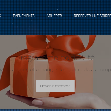
C
EVENEMENTS
ADHÉRER
RESERVER UNE SOIRÉ
Programme de fidélité
z des points et échangez-les contre des récom
Devenir membre