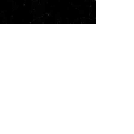
bibliothèque
Space bar
boutique
Videoproj
Atelier
Information
ection